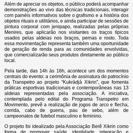
Além de apreciar os objetos, o público poderá acompanhar
demonstrações ao vivo das técnicas tradicionais, interagir
com painéis informativos sobre o grafismo e a história dos
objetos rituais e utilitários, e ainda participar de sessões de
pintura corporal com jenipapo, realizadas pelas próprias
Menires, que aplicarão nos visitantes os traços típicos
usados pelas aldeias nos braços, pernas e rosto. Toda
essa movimentação representa também uma oportunidade
de geração de renda para as comunidades envolvidas,
que comercializarão seus produtos diretamente ao público
local.
Pela tarde, das 14h às 16h, acontece um dos momentos
centrais do evento: a cerimônia de assinatura do patrocínio
da Transpetro ao projeto “Kukràdjá Xikrin”, que fomenta
práticas esportivas tradicionais e contemporâneas nas 13
aldeias representadas pela associação. A iniciativa,
contemplada pelo edital do Programa Transpetro em
Movimento, prevê a realização de jogos de arco e flecha,
corrida, cabo de guerra, pau de sebo, além de
campeonatos de futebol masculino e feminino.
O projeto foi idealizado pela Associação Berê Xikrin como
forma de promover saúde, identidade, integração e