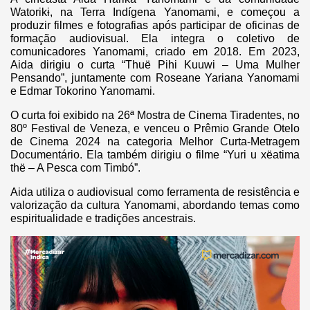
Watorikɨ, na Terra Indígena Yanomami, e começou a
produzir filmes e fotografias após participar de oficinas de
formação audiovisual. Ela integra o coletivo de
comunicadores Yanomami, criado em 2018. Em 2023,
Aida dirigiu o curta “Thuë Pihi Kuuwi – Uma Mulher
Pensando”, juntamente com Roseane Yariana Yanomami
e Edmar Tokorino Yanomami.
O curta foi exibido na 26ª Mostra de Cinema Tiradentes, no
80º Festival de Veneza, e venceu o Prêmio Grande Otelo
de Cinema 2024 na categoria Melhor Curta-Metragem
Documentário. Ela também dirigiu o filme “Yuri u xëatima
thë – A Pesca com Timbó”.
Aida utiliza o audiovisual como ferramenta de resistência e
valorização da cultura Yanomami, abordando temas como
espiritualidade e tradições ancestrais.