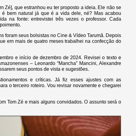
m Zé], que estranhou eu ter proposto a ideia. Ele não se
 é bem natural já que é a vida dele, né? Mas acabou
ida na fonte: entrevistei três vezes o professor. Cada
epoimento.
ns foram seus bolsistas no Cine & Vídeo Tarumã. Depois
 que em mais de quatro meses trabalhei na confecção do
vembro e início de dezembro de 2024. Revisei o texto e
as amazonenses – Leonardo “Mancha” Mancini, Alexandre
sarem seus pontos de vista e sugestões.
tionamentos e críticas. Já fiz esses ajustes com as
ara o terceiro roteiro. Vou revisar novamente e chegarei
com Tom Zé e mais alguns convidados. O assunto será o