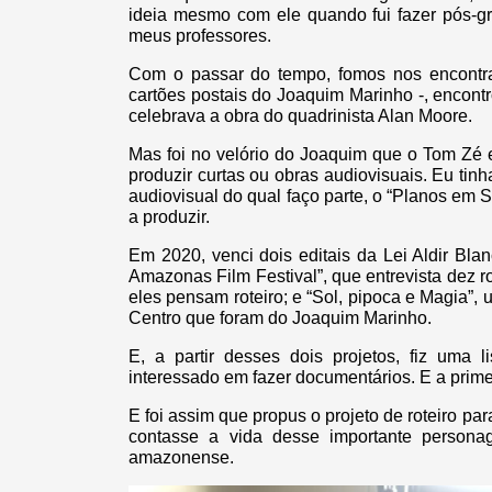
ideia mesmo com ele quando fui fazer pós-
meus professores.
Com o passar do tempo, fomos nos encontr
cartões postais do Joaquim Marinho -, encont
celebrava a obra do quadrinista Alan Moore.
Mas foi no velório do Joaquim que o Tom Zé 
produzir curtas ou obras audiovisuais. Eu t
audiovisual do qual faço parte, o “Planos em S
a produzir.
Em 2020, venci dois editais da Lei Aldir Bl
Amazonas Film Festival”, que entrevista dez 
eles pensam roteiro; e “Sol, pipoca e Magia”,
Centro que foram do Joaquim Marinho.
E, a partir desses dois projetos, fiz uma
interessado em fazer documentários. E a primei
E foi assim que propus o projeto de roteiro p
contasse a vida desse importante personag
amazonense.