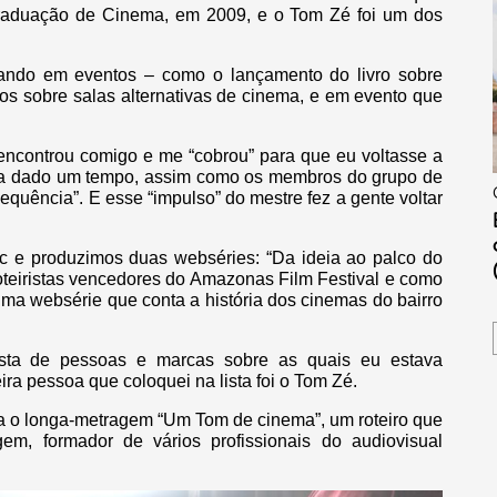
graduação de Cinema, em 2009, e o Tom Zé foi um dos
ando em eventos – como o lançamento do livro sobre
ros sobre salas alternativas de cinema, e em evento que
encontrou comigo e me “cobrou” para que eu voltasse a
inha dado um tempo, assim como os membros do grupo de
equência”. E esse “impulso” do mestre fez a gente voltar
anc e produzimos duas webséries: “Da ideia ao palco do
roteiristas vencedores do Amazonas Film Festival e como
 uma websérie que conta a história dos cinemas do bairro
 lista de pessoas e marcas sobre as quais eu estava
ra pessoa que coloquei na lista foi o Tom Zé.
ara o longa-metragem “Um Tom de cinema”, um roteiro que
em, formador de vários profissionais do audiovisual