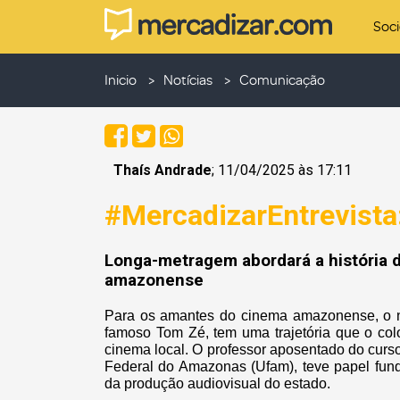
Soc
Inicio
Notícias
Comunicação
Thaís Andrade
; 11/04/2025 às 17:11
#MercadizarEntrevista
Longa-metragem abordará a história 
amazonense
Para os amantes do cinema amazonense, o no
famoso Tom Zé, tem uma trajetória que o co
cinema local. O professor aposentado do cur
Federal do Amazonas (Ufam), teve papel fun
da produção audiovisual do estado.