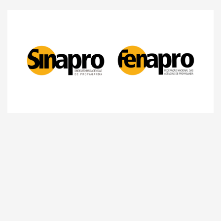
Comunicação
Agências de propaganda precisam começar a se
preparar para a Reforma Tributária, alerta o
Sinapro/Fenapro