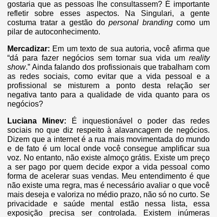
gostaria que as pessoas lhe consultassem? É importante
refletir sobre esses aspectos. Na Singulari, a gente
costuma tratar a gestão do
personal branding
como um
pilar de autoconhecimento.
Mercadizar:
Em um texto de sua autoria, você afirma que
“dá para fazer negócios sem tornar sua vida um
reality
show
.” Ainda falando dos profissionais que trabalham com
as redes sociais, como evitar que a vida pessoal e a
profissional se misturem a ponto desta relação ser
negativa tanto para a qualidade de vida quanto para os
negócios?
Luciana Minev:
É inquestionável o poder das redes
sociais no que diz respeito à alavancagem de negócios.
Dizem que a internet é a rua mais movimentada do mundo
e de fato é um local onde você consegue amplificar sua
voz. No entanto, não existe almoço grátis. Existe um preço
a ser pago por quem decide expor a vida pessoal como
forma de acelerar suas vendas. Meu entendimento é que
não existe uma regra, mas é necessário avaliar o que você
mais deseja e valoriza no médio prazo, não só no curto. Se
privacidade e saúde mental estão nessa lista, essa
exposição precisa ser controlada. Existem inúmeras