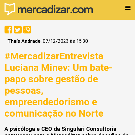
Thaís Andrade
; 07/12/2023 às 15:30
#MercadizarEntrevista
Luciana Minev: Um bate-
papo sobre gestão de
pessoas,
empreendedorismo e
comunicação no Norte
A psicóloga e CEO da Singulari Consultoria