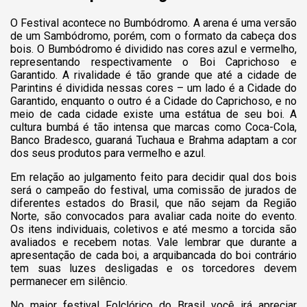
O Festival acontece no Bumbódromo. A arena é uma versão
de um Sambódromo, porém, com o formato da cabeça dos
bois. O Bumbódromo é dividido nas cores azul e vermelho,
representando respectivamente o Boi Caprichoso e
Garantido. A rivalidade é tão grande que até a cidade de
Parintins é dividida nessas cores – um lado é a Cidade do
Garantido, enquanto o outro é a Cidade do Caprichoso, e no
meio de cada cidade existe uma estátua de seu boi. A
cultura bumbá é tão intensa que marcas como Coca-Cola,
Banco Bradesco, guaraná Tuchaua e Brahma adaptam a cor
dos seus produtos para vermelho e azul.
Em relação ao julgamento feito para decidir qual dos bois
será o campeão do festival, uma comissão de jurados de
diferentes estados do Brasil, que não sejam da Região
Norte, são convocados para avaliar cada noite do evento.
Os itens individuais, coletivos e até mesmo a torcida são
avaliados e recebem notas. Vale lembrar que durante a
apresentação de cada boi, a arquibancada do boi contrário
tem suas luzes desligadas e os torcedores devem
permanecer em silêncio.
No maior festival Folclórico do Brasil você irá apreciar