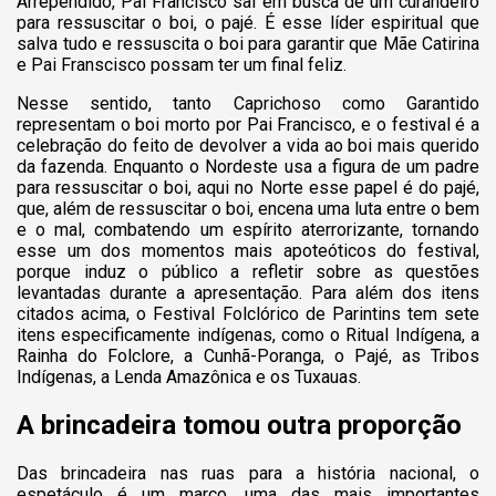
Arrependido, Pai Francisco sai em busca de um curandeiro
para ressuscitar o boi, o pajé. É esse líder espiritual que
salva tudo e ressuscita o boi para garantir que Mãe Catirina
e Pai Franscisco possam ter um final feliz.
Nesse sentido, tanto Caprichoso como Garantido
representam o boi morto por Pai Francisco, e o festival é a
celebração do feito de devolver a vida ao boi mais querido
da fazenda. Enquanto o Nordeste usa a figura de um padre
para ressuscitar o boi, aqui no Norte esse papel é do pajé,
que, além de ressuscitar o boi, encena uma luta entre o bem
e o mal, combatendo um espírito aterrorizante, tornando
esse um dos momentos mais apoteóticos do festival,
porque induz o público a refletir sobre as questões
levantadas durante a apresentação. Para além dos itens
citados acima, o Festival Folclórico de Parintins tem sete
itens especificamente indígenas, como o Ritual Indígena, a
Rainha do Folclore, a Cunhã-Poranga, o Pajé, as Tribos
Indígenas, a Lenda Amazônica e os Tuxauas.
A brincadeira tomou outra proporção
Das brincadeira nas ruas para a história nacional, o
espetáculo é um marco, uma das mais importantes