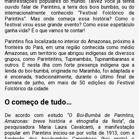
manifestações populares do mundo. Talvez você já tenha
ouvido falar de Parintins, a terra dos bois bumbás, ou do
internacionalmente conhecido “Festival Folclórico de
Parintins”. Mas onde começa essa história? Como o
festival virou esse grande evento? Como esse espetáculo
ganha vida? É o que vamos te contar!
Parintins fica localizada no interior do Amazonas, próximo à
fronteira do Pará, em uma região conhecida como médio
Amazonas, um território que abrigou indígenas de diversos
grupos, como Parintintins, Tupinambás, Tupinambaranas e
outros. É nesta ilha com forte presença indigena que a
lenda do boi-bumbá, originada no Maranhão, foi adaptada e
é encenada, tradicionalmente, durante o último final de
semana de junho, em mais de 50 edições do Festival
Folclórico da cidade.
O começo de tudo…
De acordo com estudo
“O Boi-Bumbá de Parintins,
Amazonas: breve história e etnografia da festa”
, da
pesquisadora Maria Laura Cavalcanti, a manifestação
popular em Parintins iniciou-se por volta de 1913, com a
fundação dos boi-bumbás Caprichoso (boi preto) e