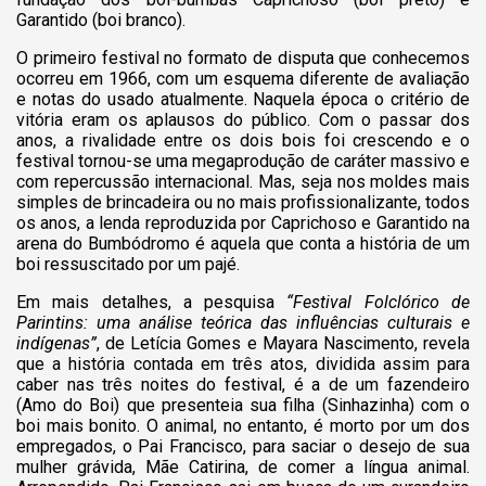
Garantido (boi branco).
O primeiro festival no formato de disputa que conhecemos
ocorreu em 1966, com um esquema diferente de avaliação
e notas do usado atualmente. Naquela época o critério de
vitória eram os aplausos do público. Com o passar dos
anos, a rivalidade entre os dois bois foi crescendo e o
festival tornou-se uma megaprodução de caráter massivo e
com repercussão internacional. Mas, seja nos moldes mais
simples de brincadeira ou no mais profissionalizante, todos
os anos, a lenda reproduzida por Caprichoso e Garantido na
arena do Bumbódromo é aquela que conta a história de um
boi ressuscitado por um pajé.
Em mais detalhes, a pesquisa
“Festival Folclórico de
Parintins: uma análise teórica das influências culturais e
indígenas”
, de Letícia Gomes e Mayara Nascimento, revela
que a história contada em três atos, dividida assim para
caber nas três noites do festival, é a de um fazendeiro
(Amo do Boi) que presenteia sua filha (Sinhazinha) com o
boi mais bonito. O animal, no entanto, é morto por um dos
empregados, o Pai Francisco, para saciar o desejo de sua
mulher grávida, Mãe Catirina, de comer a língua animal.