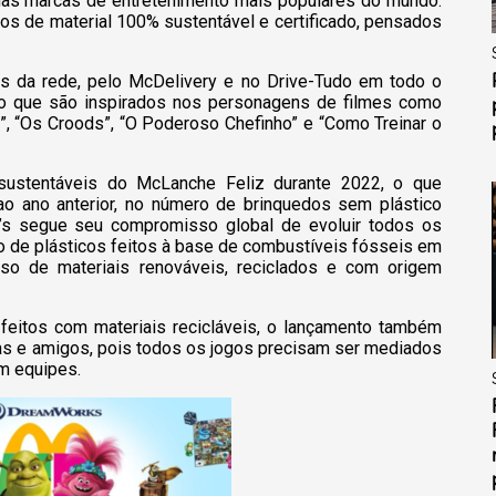
s marcas de entretenimento mais populares do mundo.
itos de material 100% sustentável e certificado, pensados
tes da rede, pelo McDelivery e no Drive-Tudo em todo o
ro que são inspirados nos personagens de filmes como
s”, “Os Croods”, “O Poderoso Chefinho” e “Como Treinar o
sustentáveis do McLanche Feliz durante 2022, o que
o ano anterior, no número de brinquedos sem plástico
’s segue seu compromisso global de evoluir todos os
o de plásticos feitos à base de combustíveis fósseis em
so de materiais renováveis, reciclados e com origem
eitos com materiais recicláveis, o lançamento também
lias e amigos, pois todos os jogos precisam ser mediados
em equipes.