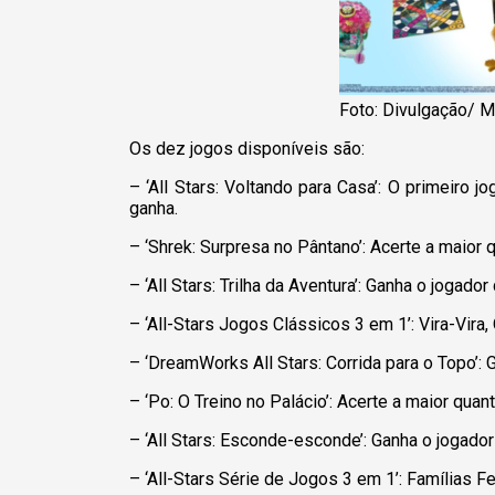
Foto: Divulgação/ 
Os dez jogos disponíveis são:
– ‘All Stars: Voltando para Casa’: O primeiro 
ganha.
– ‘Shrek: Surpresa no Pântano’: Acerte a maior
– ‘All Stars: Trilha da Aventura’: Ganha o jogador
– ‘All-Stars Jogos Clássicos 3 em 1’: Vira-Vir
– ‘DreamWorks All Stars: Corrida para o Topo’: G
– ‘Po: O Treino no Palácio’: Acerte a maior qua
– ‘All Stars: Esconde-esconde’: Ganha o jogado
– ‘All-Stars Série de Jogos 3 em 1’: Famílias F