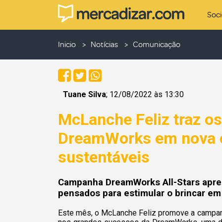
Soc
Inicio
Notícias
Comunicação
Tuane Silva
; 12/08/2022 às 13:30
McLanche Feliz traz os
DreamWorks em nova 
sustentáveis
Campanha DreamWorks All-Stars aprese
pensados para estimular o brincar em
Este mês, o McLanche Feliz promove a campan