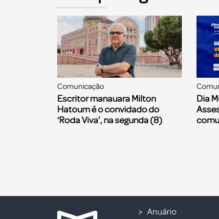
Comunicação
Comun
Escritor manauara Milton
Dia M
Hatoum é o convidado do
Asses
‘Roda Viva’, na segunda (8)
comu
Anuário