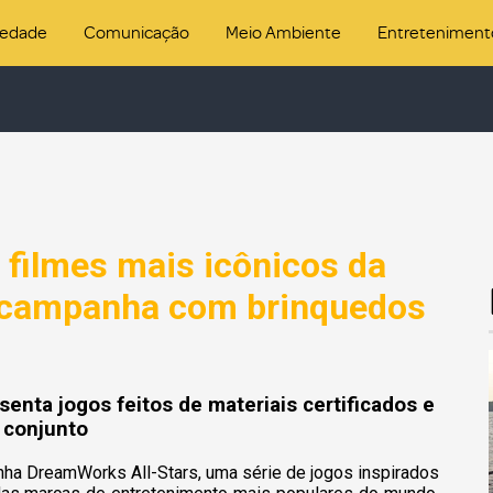
iedade
Comunicação
Meio Ambiente
Entreteniment
 filmes mais icônicos da
campanha com brinquedos
nta jogos feitos de materiais certificados e
 conjunto
ha DreamWorks All-Stars, uma série de jogos inspirados