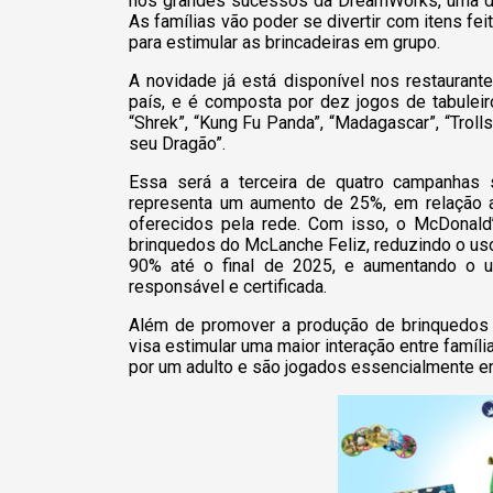
nos grandes sucessos da DreamWorks, uma da
As famílias vão poder se divertir com itens fe
para estimular as brincadeiras em grupo.
A novidade já está disponível nos restauran
país, e é composta por dez jogos de tabulei
“Shrek”, “Kung Fu Panda”, “Madagascar”, “Troll
seu Dragão”.
Essa será a terceira de quatro campanhas 
representa um aumento de 25%, em relação a
oferecidos pela rede. Com isso, o McDonald
brinquedos do McLanche Feliz, reduzindo o us
90% até o final de 2025, e aumentando o u
responsável e certificada.
Além de promover a produção de brinquedos f
visa estimular uma maior interação entre famí
por um adulto e são jogados essencialmente 