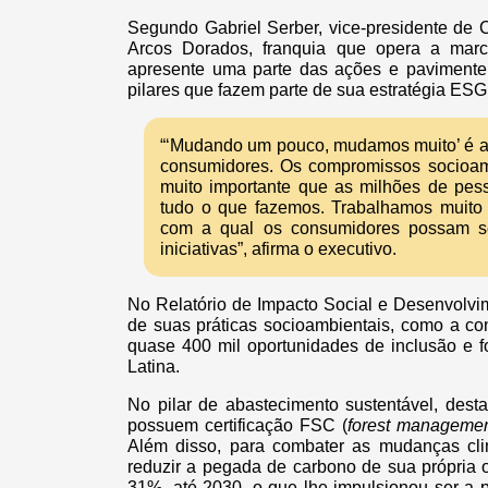
Segundo Gabriel Serber, vice-presidente de
Arcos Dorados, franquia que opera a marc
apresente uma parte das ações e pavimente
pilares que fazem parte de sua estratégia ESG
“‘Mudando um pouco, mudamos muito’ é a t
consumidores. Os compromissos socioamb
muito importante que as milhões de pe
tudo o que fazemos. Trabalhamos muito
com a qual os consumidores possam se 
iniciativas”, afirma o executivo.
No Relatório de Impacto Social e Desenvolvi
de suas práticas socioambientais, como a co
quase 400 mil oportunidades de inclusão e f
Latina.
No pilar de abastecimento sustentável, des
possuem certificação FSC (
forest managemen
Além disso, para combater as mudanças cl
reduzir a pegada de carbono de sua própria
31%, até 2030, o que lhe impulsionou ser a p