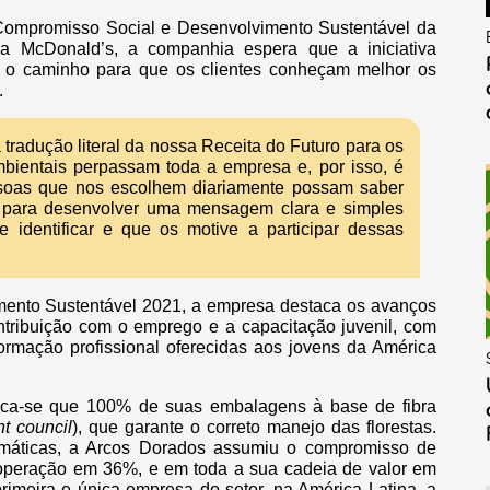
 Compromisso Social e Desenvolvimento Sustentável da
a McDonald’s, a companhia espera que a iniciativa
 o caminho para que os clientes conheçam melhor os
.
radução literal da nossa Receita do Futuro para os
ientais perpassam toda a empresa e, por isso, é
ssoas que nos escolhem diariamente possam saber
 para desenvolver uma mensagem clara e simples
identificar e que os motive a participar dessas
mento Sustentável 2021, a empresa destaca os avanços
ntribuição com o emprego e a capacitação juvenil, com
ormação profissional oferecidas aos jovens da América
taca-se que 100% de suas embalagens à base de fibra
t council
), que garante o correto manejo das florestas.
imáticas, a Arcos Dorados assumiu o compromisso de
 operação em 36%, e em toda a sua cadeia de valor em
rimeira e única empresa do setor, na América Latina, a