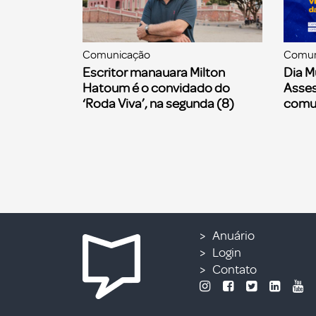
Comunicação
Comun
Escritor manauara Milton
Dia M
Hatoum é o convidado do
Asses
‘Roda Viva’, na segunda (8)
comu
Anuário
Login
Contato