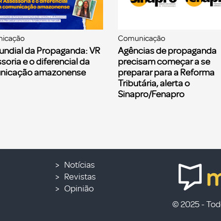
icação
Comunicação
undial da Propaganda: VR
Agências de propaganda
soria e o diferencial da
precisam começar a se
nicação amazonense
preparar para a Reforma
Tributária, alerta o
Sinapro/Fenapro
Notícias
Revistas
Opinião
© 2025 - Todo