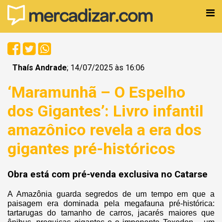
Thaís Andrade
; 14/07/2025 às 16:06
‘Maramunhã – O Espelho
dos Gigantes’: Livro infantil
amazônico revela a era dos
gigantes pré-históricos
Obra está com pré-venda exclusiva no Catarse
A Amazônia guarda segredos de um tempo em que a
paisagem era dominada pela megafauna pré-histórica:
tartarugas do tamanho de carros, jacarés maiores que