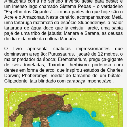
Amazonas corria no sentido inverso (leste para oeste) e
um imenso lago chamado Sistema Pebas – o verdadeiro
“Espelho dos Gigantes” – cobria partes do que hoje são o
Acre e o Amazonas. Neste cenário, acompanhamos: Metá,
uma tartaruga matamatá da espécie Stupendemys, a maior
tartaruga de água doce que já existiu; Iaretê, uma sábia
pajé de uma tribo de jabutis; Manara e Sarana, as deusas
do dia e da noite da cultura Manaós.
O livro apresenta criaturas impressionantes que
dominavam a região: Purussaurus, jacaré de 12 metros, o
maior predador da época; Eremotherium, preguiça-gigante
de seis toneladas; Toxodon, herbívoro poderoso com
dentes em forma de arco, que inspirou estudos de Charles
Darwin; Phoberomys, roedor do tamanho de um búfalo;
Gliptodonte, tatu blindado com carapaça impenetrável.