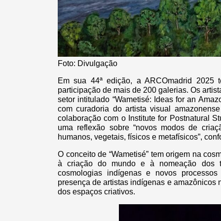
Foto: Divulgação
Em sua 44ª edição, a ARCOmadrid 2025 t
participação de mais de 200 galerias. Os artis
setor intitulado “Wametisé: Ideas for an Ama
com curadoria do artista visual amazonens
colaboração com o Institute for Postnatural S
uma reflexão sobre “novos modos de criaçã
humanos, vegetais, físicos e metafísicos”, con
O conceito de “Wametisé” tem origem na cosm
à criação do mundo e à nomeação dos ter
cosmologias indígenas e novos processos c
presença de artistas indígenas e amazônicos n
dos espaços criativos.