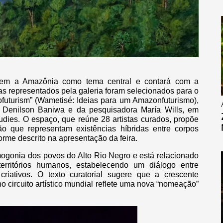
em a Amazônia como tema central e contará com a
tas representados pela galeria foram selecionados para o
zofuturism” (Wametisé: Ideias para um Amazonfuturismo),
e Denilson Baniwa e da pesquisadora María Wills, em
tudies. O espaço, que reúne 28 artistas curados, propõe
o que representam existências híbridas entre corpos
forme descrito na apresentação da feira.
ogonia dos povos do Alto Rio Negro e está relacionado
ritórios humanos, estabelecendo um diálogo entre
riativos. O texto curatorial sugere que a crescente
o circuito artístico mundial reflete uma nova “nomeação”