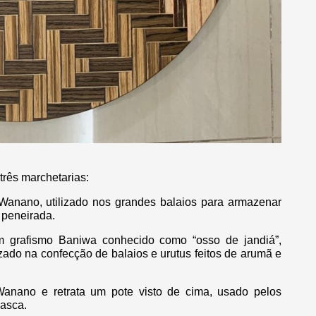
três marchetarias:
mo Wanano, utilizado nos grandes balaios para armazenar
peneirada.
um grafismo Baniwa conhecido como “osso de jandiá”,
izado na confecção de balaios e urutus feitos de arumã e
 Wanano e retrata um pote visto de cima, usado pelos
asca.