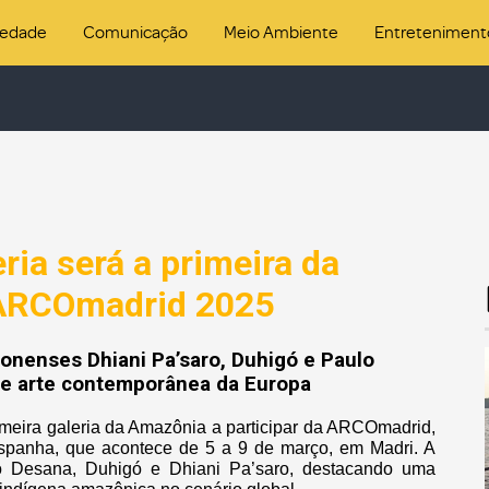
iedade
Comunicação
Meio Ambiente
Entreteniment
ia será a primeira da
a ARCOmadrid 2025
zonenses Dhiani Pa’saro, Duhigó e Paulo
de arte contemporânea da Europa
imeira galeria da Amazônia a participar da ARCOmadrid,
Espanha, que acontece de 5 a 9 de março, em Madri. A
ulo Desana, Duhigó e Dhiani Pa’saro, destacando uma