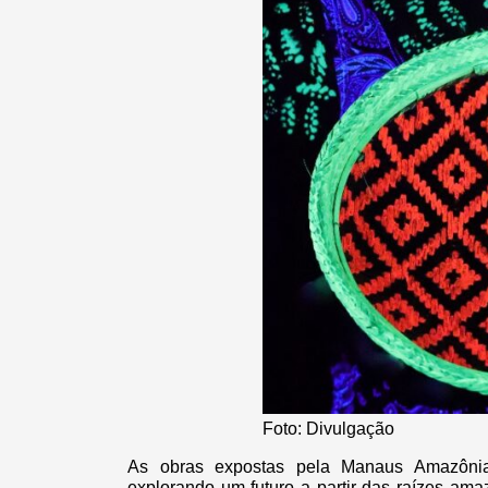
Foto: Divulgação
As obras expostas pela Manaus Amazônia
explorando um futuro a partir das raízes am