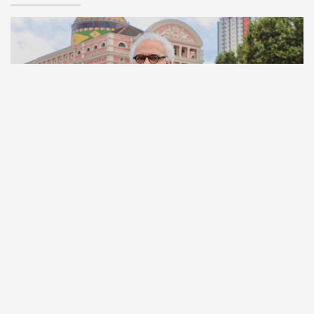
Comunicação
Escritor manauara Milton Hatoum é o convidado do
‘Roda Viva’, na segunda (8)