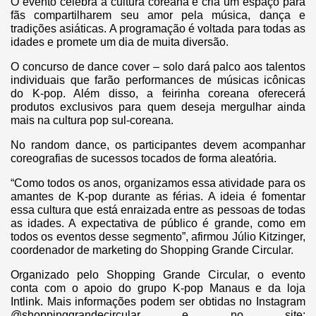
O evento celebra a cultura coreana e cria um espaço para
fãs compartilharem seu amor pela música, dança e
tradições asiáticas. A programação é voltada para todas as
idades e promete um dia de muita diversão.
O concurso de dance cover – solo dará palco aos talentos
individuais que farão performances de músicas icônicas
do K-pop. Além disso, a feirinha coreana oferecerá
produtos exclusivos para quem deseja mergulhar ainda
mais na cultura pop sul-coreana.
No random dance, os participantes devem acompanhar
coreografias de sucessos tocados de forma aleatória.
“Como todos os anos, organizamos essa atividade para os
amantes de K-pop durante as férias. A ideia é fomentar
essa cultura que está enraizada entre as pessoas de todas
as idades. A expectativa de público é grande, como em
todos os eventos desse segmento”, afirmou Júlio Kitzinger,
coordenador de marketing do Shopping Grande Circular.
Organizado pelo Shopping Grande Circular, o evento
conta com o apoio do grupo K-pop Manaus e da loja
Intlink. Mais informações podem ser obtidas no Instagram
@shoppinggrandecircular e no site: