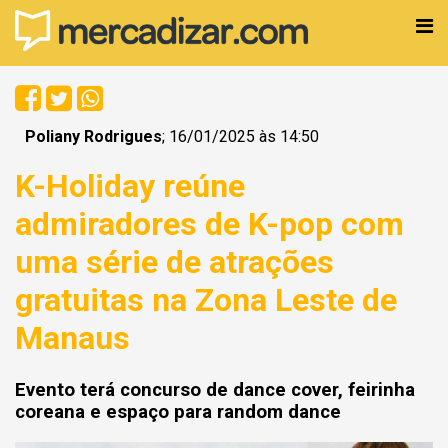
Poliany Rodrigues
; 16/01/2025 às 14:50
K-Holiday reúne
admiradores de K-pop com
uma série de atrações
gratuitas na Zona Leste de
Manaus
Evento terá concurso de dance cover, feirinha
coreana e espaço para random dance