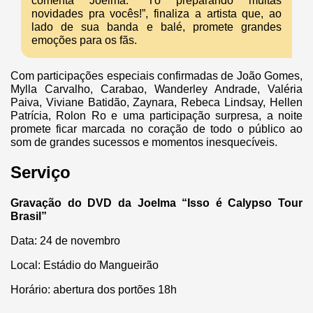
comenta Joelma. “Tô preparando muitas
novidades pra vocês!”, finaliza a artista que, ao
lado de sua banda e balé, promete grandes
emoções para os fãs.
Com participações especiais confirmadas de João Gomes,
Mylla Carvalho, Carabao, Wanderley Andrade, Valéria
Paiva, Viviane Batidão, Zaynara, Rebeca Lindsay, Hellen
Patrícia, Rolon Ro e uma participação surpresa, a noite
promete ficar marcada no coração de todo o público ao
som de grandes sucessos e momentos inesquecíveis.
Serviço
Gravação do DVD da Joelma “Isso é Calypso Tour
Brasil”
Data: 24 de novembro
Local: Estádio do Mangueirão
Horário: abertura dos portões 18h