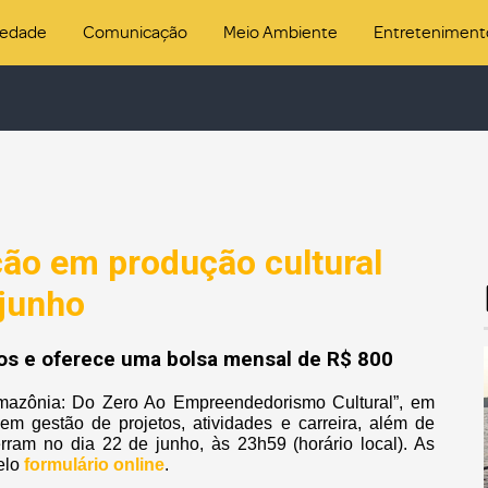
iedade
Comunicação
Meio Ambiente
Entreteniment
ção em produção cultural
 junho
los e oferece uma bolsa mensal de R$ 800
Amazônia: Do Zero Ao Empreendedorismo Cultural”, em
m gestão de projetos, atividades e carreira, além de
ram no dia 22 de junho, às 23h59 (horário local). As
elo
formulário online
.