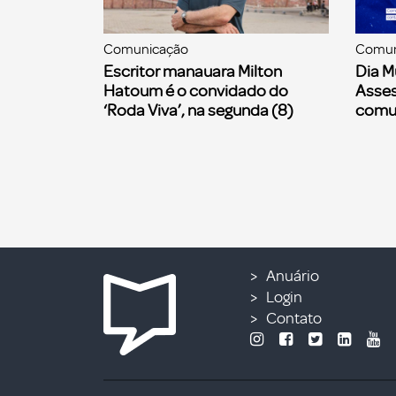
Comunicação
Comun
Escritor manauara Milton
Dia M
Hatoum é o convidado do
Asses
‘Roda Viva’, na segunda (8)
comu
Anuário
Login
Contato