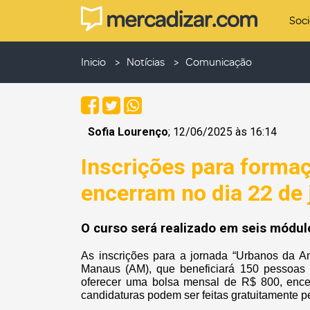
Soc
Inicio
Notícias
Comunicação
Sofia Lourenço
; 12/06/2025 às 16:14
Inscrições para forma
encerram no dia 22 de
O curso será realizado em seis módu
As inscrições para a jornada “Urbanos da 
Manaus (AM), que beneficiará 150 pessoas e
oferecer uma bolsa mensal de R$ 800, encer
candidaturas podem ser feitas gratuitamente p