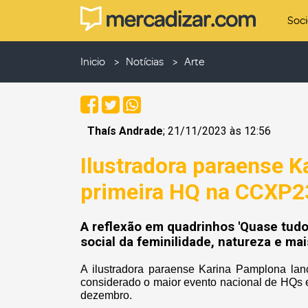
Soc
Inicio
Notícias
Arte
Thaís Andrade
; 21/11/2023 às 12:56
Ilustradora paraense K
primeira HQ na CCXP2
A reflexão em quadrinhos 'Quase tudo 
social da feminilidade, natureza e mai
A ilustradora paraense Karina Pamplona la
considerado o maior evento nacional de HQs 
dezembro.