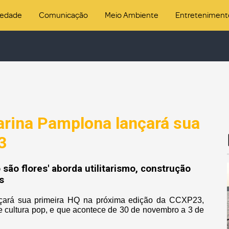
iedade
Comunicação
Meio Ambiente
Entreteniment
arina Pamplona lançará sua
3
são flores' aborda utilitarismo, construção
s
nçará sua primeira HQ na próxima edição da CCXP23,
e cultura pop, e que acontece de 30 de novembro a 3 de