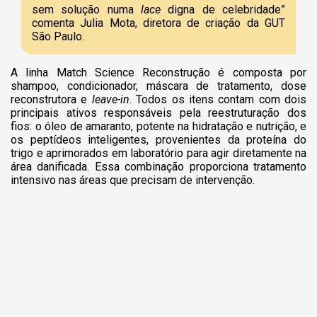
sem solução numa
lace
digna de celebridade”
comenta Julia Mota, diretora de criação da GUT
São Paulo.
A linha Match Science Reconstrução é composta por
shampoo, condicionador, máscara de tratamento, dose
reconstrutora e
leave-in
. Todos os itens contam com dois
principais ativos responsáveis pela reestruturação dos
fios: o óleo de amaranto, potente na hidratação e nutrição, e
os peptídeos inteligentes, provenientes da proteína do
trigo e aprimorados em laboratório para agir diretamente na
área danificada. Essa combinação proporciona tratamento
intensivo nas áreas que precisam de intervenção.