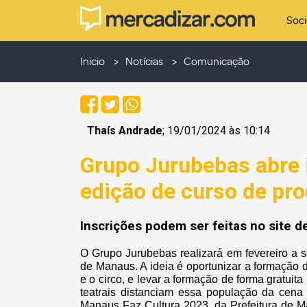
Soc
Inicio
Notícias
Comunicação
Thaís Andrade
; 19/01/2024 às 10:14
Grupo Jurubebas abre 
edição de curso de pro
Inscrições podem ser feitas no site d
O Grupo Jurubebas realizará em fevereiro a 
de Manaus. A ideia é oportunizar a formação de
e o circo, e levar a formação de forma gratuit
teatrais distanciam essa população da cena 
Manaus Faz Cultura 2023, da Prefeitura de M