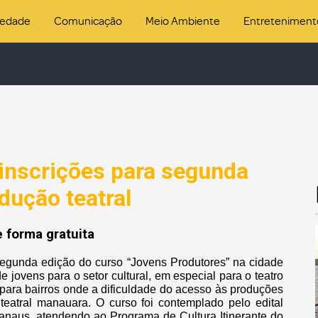
iedade
Comunicação
Meio Ambiente
Entreteniment
inscrições para segunda
dução teatral
e forma gratuita
segunda edição do curso “Jovens Produtores” na cidade
 jovens para o setor cultural, em especial para o teatro
a para bairros onde a dificuldade do acesso às produções
teatral manauara. O curso foi contemplado pelo edital
anaus, atendendo ao Programa de Cultura Itinerante do