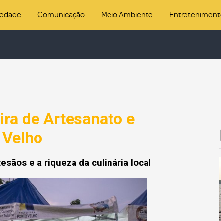
iedade
Comunicação
Meio Ambiente
Entreteniment
ira de Artesanato e
 Velho
tesãos e a riqueza da culinária local