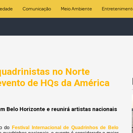
iedade
Comunicação
Meio Ambiente
Entreteniment
quadrinistas no Norte
 evento de HQs da América
m Belo Horizonte e reunirá artistas nacionais
ão do
Festival Internacional de Quadrinhos de Belo