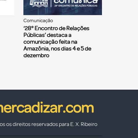
Comunicação
‘28° Encontro de Relações
Públicas’ destaca a
comunicação feita na
Amazônia, nos dias 4 e 5 de
dezembro
s os direitos reservados para E. X. Ribeiro