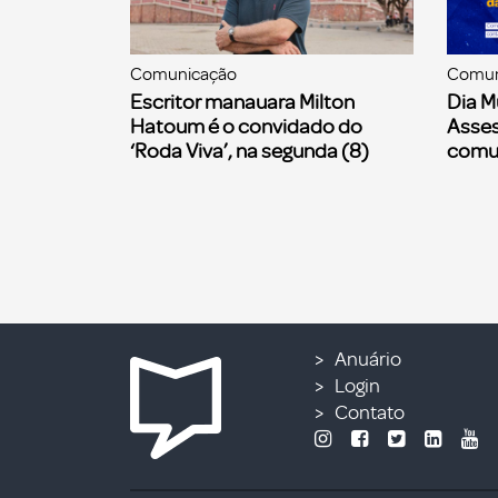
Comunicação
Comun
Escritor manauara Milton
Dia M
Hatoum é o convidado do
Asses
‘Roda Viva’, na segunda (8)
comu
Anuário
Login
Contato