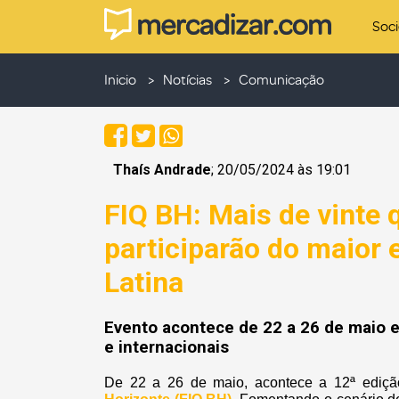
Soc
Inicio
Notícias
Comunicação
Thaís Andrade
; 20/05/2024 às 19:01
FIQ BH: Mais de vinte 
participarão do maior
Latina
Evento acontece de 22 a 26 de maio e
e internacionais
De 22 a 26 de maio, acontece a 12ª ediç