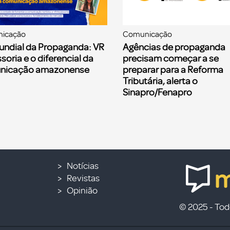
icação
Comunicação
undial da Propaganda: VR
Agências de propaganda
soria e o diferencial da
precisam começar a se
nicação amazonense
preparar para a Reforma
Tributária, alerta o
Sinapro/Fenapro
Notícias
Revistas
Opinião
© 2025 - Todo