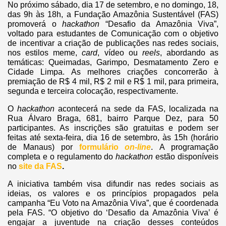
No próximo sábado, dia 17 de setembro, e no domingo, 18,
das 9h às 18h, a Fundação Amazônia Sustentável (FAS)
promoverá o
hackathon
“Desafio da Amazônia Viva”,
voltado para estudantes de Comunicação com o objetivo
de incentivar a criação de publicações nas redes sociais,
nos estilos meme,
card
, vídeo ou
reels
, abordando as
temáticas: Queimadas, Garimpo, Desmatamento Zero e
Cidade Limpa. As melhores criações concorrerão à
premiação de R$ 4 mil, R$ 2 mil e R$ 1 mil, para primeira,
segunda e terceira colocação, respectivamente.
O
hackathon
acontecerá na sede da FAS, localizada na
Rua Álvaro Braga, 681, bairro Parque Dez, para 50
participantes. As inscrições são gratuitas e podem ser
feitas até sexta-feira, dia 16 de setembro, às 15h (horário
de Manaus) por
formulário
on-line
.
A programação
completa e o regulamento do
hackathon
estão disponíveis
no
site da FAS
.
A iniciativa também visa difundir nas redes sociais as
ideias, os valores e os princípios propagados pela
campanha “Eu Voto na Amazônia Viva”, que é coordenada
pela FAS. “O objetivo do ‘Desafio da Amazônia Viva’ é
engajar a juventude na criação desses conteúdos