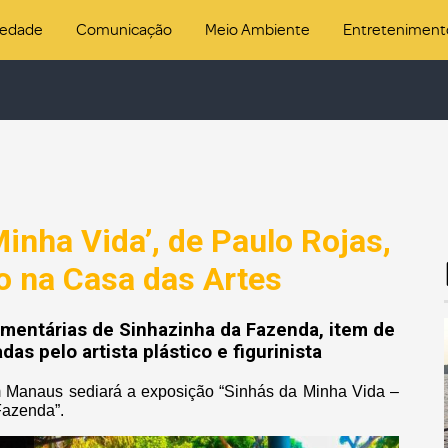
iedade
Comunicação
Meio Ambiente
Entreteniment
inha Vida’, de Paulo Rojas,
o na Casa das Artes
mentárias de Sinhazinha da Fazenda, item de
das pelo artista plástico e figurinista
em Manaus sediará a exposição “Sinhás da Minha Vida –
Fazenda”.