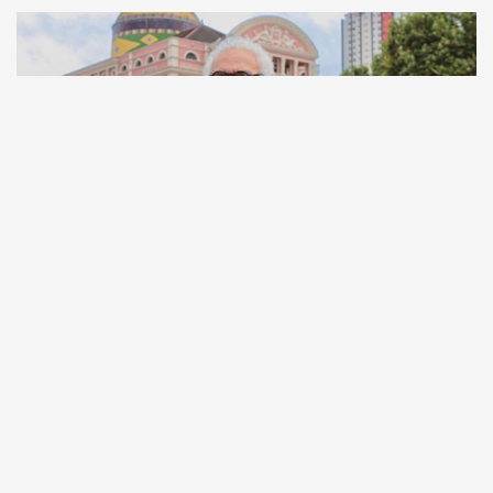
Comunicação
Escritor manauara Milton Hatoum é o convidado do
‘Roda Viva’, na segunda (8)