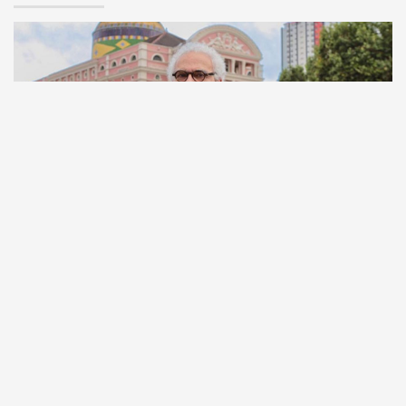
Comunicação
Escritor manauara Milton Hatoum é o convidado do
‘Roda Viva’, na segunda (8)