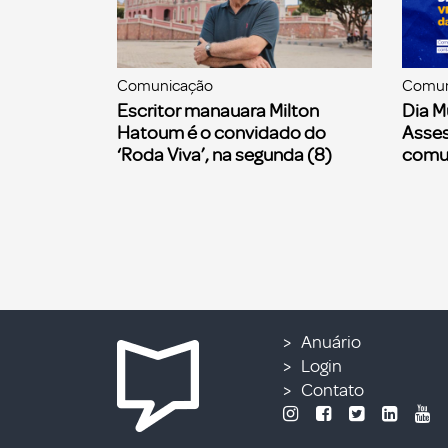
Comunicação
Comun
Escritor manauara Milton
Dia M
Hatoum é o convidado do
Asses
‘Roda Viva’, na segunda (8)
comu
Anuário
Login
Contato