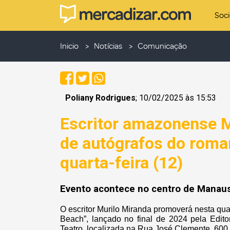
Soc
Inicio
Notícias
Comunicação
Poliany Rodrigues
; 10/02/2025 às 15:53
Escritor amazonense Mu
de autógrafos do roma
quarta-feira (12)
Evento acontece no centro de Manaus,
O escritor Murilo Miranda promoverá nesta qua
Beach”, lançado no final de 2024 pela Edito
Teatro, localizada na Rua José Clemente, 600