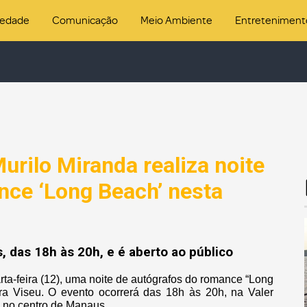
iedade
Comunicação
Meio Ambiente
Entreteniment
rilo Miranda realiza noite
nce ‘Long Beach’ nesta
 das 18h às 20h, e é aberto ao público
rta-feira (12), uma noite de autógrafos do romance “Long
ra Viseu. O evento ocorrerá das 18h às 20h, na Valer
, no centro de Manaus.