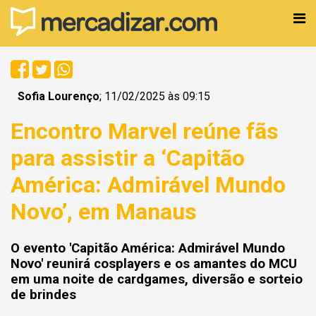
Sofia Lourenço
; 11/02/2025 às 09:15
Encontro Marvel reúne fãs
para assistir a ‘Capitão
América: Admirável Mundo
Novo’, em Manaus
O evento 'Capitão América: Admirável Mundo
Novo' reunirá cosplayers e os amantes do MCU
em uma noite de cardgames, diversão e sorteio
de brindes