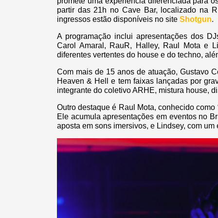
promete uma experiência diferenciada para os
partir das 21h no Cave Bar, localizado na 
ingressos estão disponíveis no site
Shotgun
.
A programação inclui apresentações dos DJs
Carol Amaral, RauR, Halley, Raul Mota e Lin
diferentes vertentes do house e do techno, al
Com mais de 15 anos de atuação, Gustavo Co
Heaven & Hell e tem faixas lançadas por gra
integrante do coletivo ARHE, mistura house, di
Outro destaque é Raul Mota, conhecido como 
Ele acumula apresentações em eventos no Bras
aposta em sons imersivos, e Lindsey, com um e