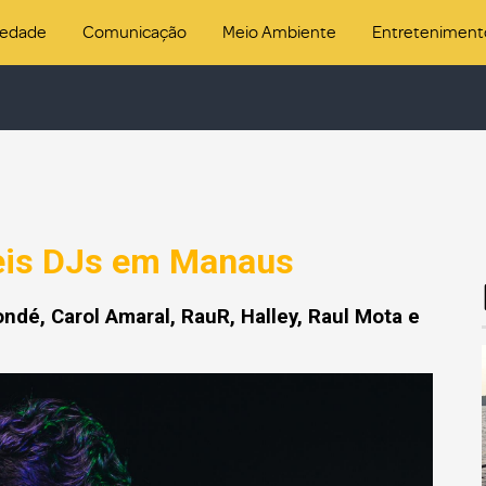
iedade
Comunicação
Meio Ambiente
Entreteniment
seis DJs em Manaus
ndé, Carol Amaral, RauR, Halley, Raul Mota e