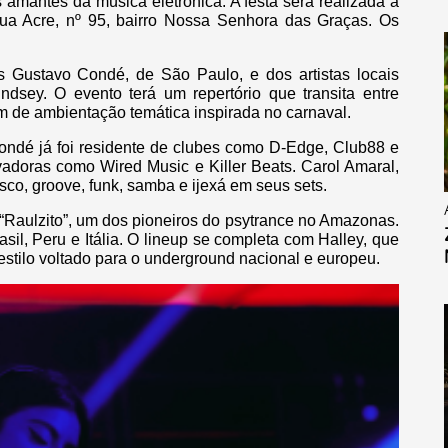
 amantes da música eletrônica. A festa será realizada a
Rua Acre, nº 95, bairro Nossa Senhora das Graças. Os
 Gustavo Condé, de São Paulo, e dos artistas locais
dsey. O evento terá um repertório que transita entre
ém de ambientação temática inspirada no carnaval.
ndé já foi residente de clubes como D-Edge, Club88 e
vadoras como Wired Music e Killer Beats. Carol Amaral,
sco, groove, funk, samba e ijexá em seus sets.
“Raulzito”, um dos pioneiros do psytrance no Amazonas.
il, Peru e Itália. O lineup se completa com Halley, que
stilo voltado para o underground nacional e europeu.