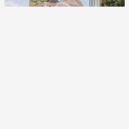
Comunicação
Escritor manauara Milton Hatoum é o convidado do
‘Roda Viva’, na segunda (8)