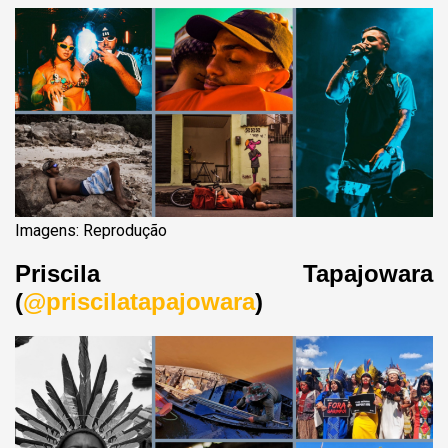
Imagens: Reprodução
Priscila Tapajowara
(
@priscilatapajowara
)