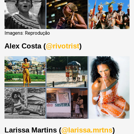
Imagens: Reprodução
Alex Costa (
@rivotrist
)
Larissa Martins (
@larissa.mrtns
)