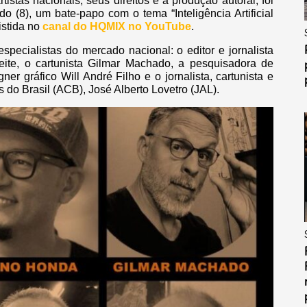
tistas nacionais, seus direitos e a produção autoral, foi
do (8), um bate-papo com o tema “Inteligência Artificial
istida no
canal do HQMIX no YouTube
.
specialistas do mercado nacional: o editor e jornalista
ite, o cartunista Gilmar Machado, a pesquisadora de
er gráfico Will André Filho e o jornalista, cartunista e
 do Brasil (ACB), José Alberto Lovetro (JAL).