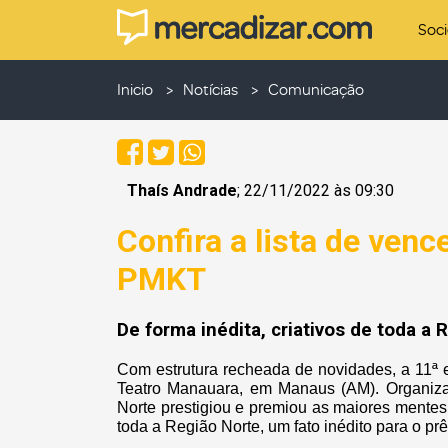
Soc
Inicio
Notícias
Comunicação
Thaís Andrade
; 22/11/2022 às 09:30
Confira a lista de ven
PMKT
De forma inédita, criativos de toda a
Com estrutura recheada de novidades, a 11ª 
Teatro Manauara, em Manaus (AM). Organizad
Norte prestigiou e premiou as maiores mentes
toda a Região Norte, um fato inédito para o p