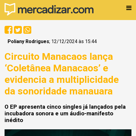
Poliany Rodrigues
; 12/12/2024 às 15:44
Circuito Manacaos lança
‘Coletânea Manacaos’ e
evidencia a multiplicidade
da sonoridade manauara
O EP apresenta cinco singles já lançados pela
incubadora sonora e um áudio-manifesto
inédito