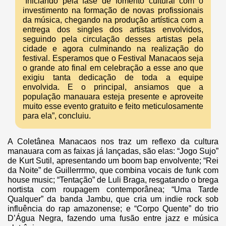
“Iniciando pela fase de fomento cultural com o
investimento na formação de novas profissionais
da música, chegando na produção artística com a
entrega dos singles dos artistas envolvidos,
seguindo pela circulação desses artistas pela
cidade e agora culminando na realização do
festival. Esperamos que o Festival Manacaos seja
o grande ato final em celebração a esse ano que
exigiu tanta dedicação de toda a equipe
envolvida. E o principal, ansiamos que a
população manauara esteja presente e aproveite
muito esse evento gratuito e feito meticulosamente
para ela”, concluiu.
A Coletânea Manacaos nos traz um reflexo da cultura
manauara com as faixas já lançadas, são elas: “Jogo Sujo”
de Kurt Sutil, apresentando um boom bap envolvente; “Rei
da Noite” de Guillerrrmo, que combina vocais de funk com
house music; “Tentação” de Luli Braga, resgatando o brega
nortista com roupagem contemporânea; “Uma Tarde
Qualquer” da banda Jambu, que cria um indie rock sob
influência do rap amazonense; e “Corpo Quente” do trio
D’Água Negra, fazendo uma fusão entre jazz e música