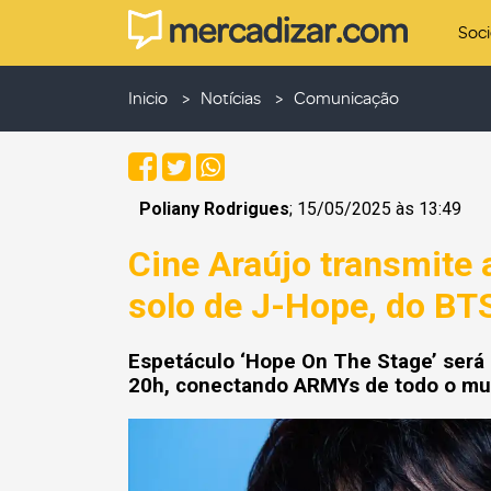
Soc
Inicio
Notícias
Comunicação
Poliany Rodrigues
; 15/05/2025 às 13:49
Cine Araújo transmite 
solo de J-Hope, do B
Espetáculo ‘Hope On The Stage’ será 
20h, conectando ARMYs de todo o m