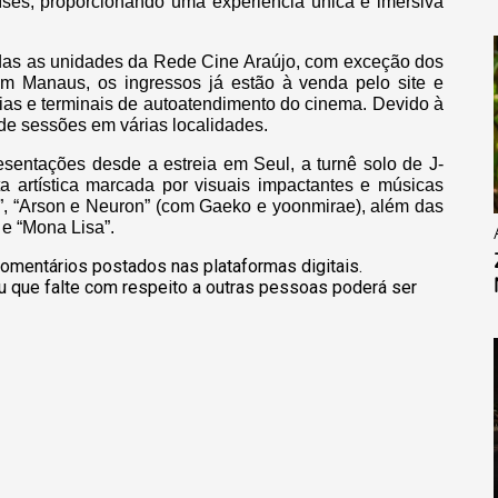
ses, proporcionando uma experiência única e imersiva
todas as unidades da Rede Cine Araújo, com exceção dos
m Manaus, os ingressos já estão à venda pelo site e
rias e terminais de autoatendimento do cinema. Devido à
 de sessões em várias localidades.
esentações desde a estreia em Seul, a turnê solo de J-
 artística marcada por visuais impactantes e músicas
re”, “Arson e Neuron” (com Gaeko e yoonmirae), além das
 e “Mona Lisa”.
omentários postados nas plataformas digitais.
u que falte com respeito a outras pessoas poderá ser