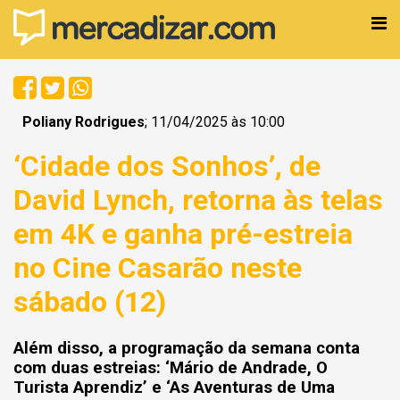
Poliany Rodrigues
; 11/04/2025 às 10:00
‘Cidade dos Sonhos’, de
David Lynch, retorna às telas
em 4K e ganha pré-estreia
no Cine Casarão neste
sábado (12)
Além disso, a programação da semana conta
com duas estreias: ‘Mário de Andrade, O
Turista Aprendiz’ e ‘As Aventuras de Uma