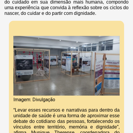
do cuidado em sua dimensão mais humana, compondo
uma experiência que convida à reflexão sobre os ciclos do
nascer, do cuidar e do partir com dignidade.
Imagem: Divulgação
“Levar esses recursos e narrativas para dentro da
unidade de saúde é uma forma de aproximar esse
debate do cotidiano das pessoas, fortalecendo os
vínculos entre território, memória e dignidade”,
afirma Munique Therense, coordenadora do