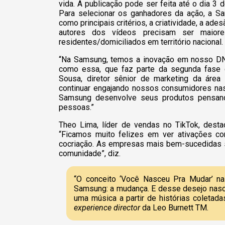
vida. A publicação pode ser feita até o dia 3 d
Para selecionar os ganhadores da ação, a Sa
como principais critérios, a criatividade, a ade
autores dos vídeos precisam ser maiore
residentes/domiciliados em território nacional.
“Na Samsung, temos a inovação em nosso DNA 
como essa, que faz parte da segunda fase 
Sousa, diretor sênior de marketing da áre
continuar engajando nossos consumidores nas
Samsung desenvolve seus produtos pensand
pessoas.”
Theo Lima, líder de vendas no TikTok, dest
“Ficamos muito felizes em ver ativações c
cocriação. As empresas mais bem-sucedidas s
comunidade”, diz.
“O conceito ‘Você Nasceu Pra Mudar’ 
Samsung: a mudança. E desse desejo nasceu
uma música a partir de histórias coletad
experience director
da Leo Burnett TM.