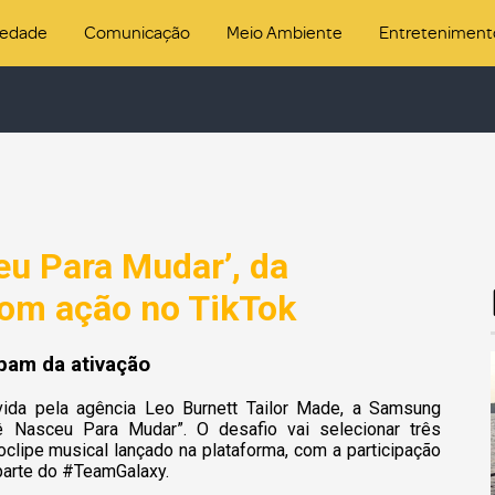
iedade
Comunicação
Meio Ambiente
Entreteniment
u Para Mudar’, da
com ação no TikTok
pam da ativação
ida pela agência Leo Burnett Tailor Made, a Samsung
 Nasceu Para Mudar”. O desafio vai selecionar três
oclipe musical lançado na plataforma, com a participação
parte do #TeamGalaxy.