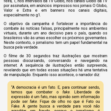
feira, 1, nos intervalos da TV Globo, nos canais Globo da TV
por assinatura, em anúncios impressos nos jornais O Globo,
Valor e Extra e em banners nos canais digitais,
especialmente no g1.
O objetivo da campanha é fortalecer a importância do
combate às notícias falsas, principalmente nos ambientes
virtuais, durante um ano decisivo para o país, quando os
brasileiros vão às urnas escolher os próximos governantes.
Neste contexto, o jornalismo tem um papel fundamental na
busca pela verdade.
O filme de 30 segundos traz ilustrações que mostram
pessoas discursando, conversando e navegando na
internet. A sequência de ilustrações então surpreende,
revelando que em todas essas situações há uma tentativa
de manipulação. Enquanto isso acontece, o narrador diz:
“A democracia é um fato. E, para continuar sendo,
temos que combater o
fake
. Liberdade de
expressão é um fato, mas opinião sem informação
pode ser
fake
. Fique de olho no que é Fato ou
Fake. A gente busca a verdade para você não
acreditar em fraude, porque o jornalismo é