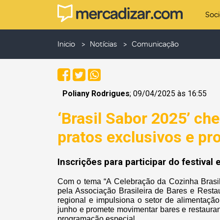
Soc
Inicio
Notícias
Comunicação
Poliany Rodrigues
; 09/04/2025 às 16:55
‘Brasil Sabor 2025’ c
pratos exclusivos e p
Inscrições para participar do festival 
Com o tema “A Celebração da Cozinha Brasile
pela Associação Brasileira de Bares e Resta
regional e impulsiona o setor de alimentaçã
junho e promete movimentar bares e restaura
programação especial.