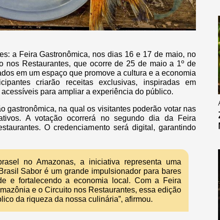
es: a Feira Gastronômica, nos dias 16 e 17 de maio, no
o nos Restaurantes, que ocorre de 25 de maio a 1º de
ciados em um espaço que promove a cultura e a economia
icipantes criarão receitas exclusivas, inspiradas em
 acessíveis para ampliar a experiência do público.
 gastronômica, na qual os visitantes poderão votar nas
rativos. A votação ocorrerá no segundo dia da Feira
taurantes. O credenciamento será digital, garantindo
rasel no Amazonas, a iniciativa representa uma
O Brasil Sabor é um grande impulsionador para bares
ade e fortalecendo a economia local. Com a Feira
azônia e o Circuito nos Restaurantes, essa edição
ico da riqueza da nossa culinária”, afirmou.