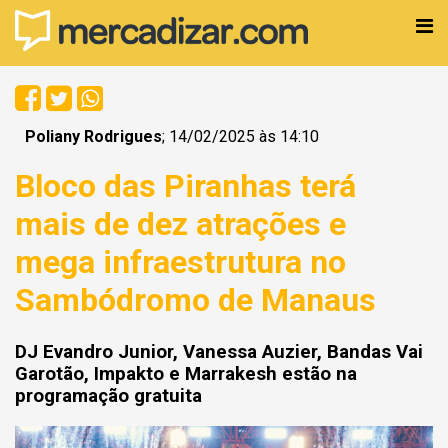
Poliany Rodrigues
; 14/02/2025 às 14:10
Bloco das Piranhas terá
mais de dez atrações e
mega infraestrutura no
Sambódromo de Manaus
DJ Evandro Junior, Vanessa Auzier, Bandas Vai
Garotão, Impakto e Marrakesh estão na
programação gratuita