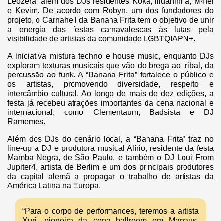
Leozera, além dos DJs residentes Koka, llluaninha, M4fel
e Kevim. De acordo com Robyn, um dos fundadores do
projeto, o Carnahell da Banana Frita tem o objetivo de unir
a energia das festas carnavalescas às lutas pela
visibilidade de artistas da comunidade LGBTQIAPN+.
A iniciativa mistura techno e house music, enquanto DJs
exploram texturas musicais que vão do brega ao tribal, da
percussão ao funk. A “Banana Frita” fortalece o público e
os artistas, promovendo diversidade, respeito e
intercâmbio cultural. Ao longo de mais de dez edições, a
festa já recebeu atrações importantes da cena nacional e
internacional, como Clementaum, Badsista e DJ
Ramemes.
Além dos DJs do cenário local, a “Banana Frita” traz no
line-up a DJ e produtora musical Alírio, residente da festa
Mamba Negra, de São Paulo, e também o DJ Loui From
Jupiter4, artista de Berlim e um dos principais produtores
da capital alemã a propagar o trabalho de artistas da
América Latina na Europa.
“Para o corpo de performances, teremos a artista
Xuri, pioneira da cena ballroom em Manaus,