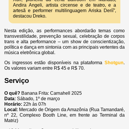
Andira Angeli, artista circense e de teatro, e a
artesã e performer multilinguagem Ariska Deríí”,
destacou Dreko.
Nesta edição, as performances abordarão temas como
transvestilidade, prevenção sexual, celebração de corpos
trans e alta performance – um show de conscientização,
política e dança em sintonia com as principais vertentes da
música eletrônica global.
Os ingressos estão disponíveis na plataforma
Shotgun
.
Os valores variam entre R$ 45 e R$ 70.
Serviço
O quê?
Banana Frita: Carnahell 2025
Data:
Sábado, 1º de março
Horário:
22h às 07h
Local:
Mercado de Origem da Amazônia (Rua Tamandaré,
nº 22, Complexo Booth Line, em frente ao Terminal da
Matriz)