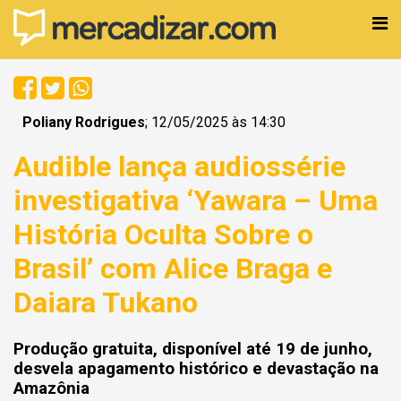
Poliany Rodrigues
; 12/05/2025 às 14:30
Audible lança audiossérie
investigativa ‘Yawara – Uma
História Oculta Sobre o
Brasil’ com Alice Braga e
Daiara Tukano
Produção gratuita, disponível até 19 de junho,
desvela apagamento histórico e devastação na
Amazônia