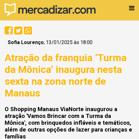
Sofia Lourenço
; 13/01/2025 às 18:00
Atração da franquia ‘Turma
da Mônica’ inaugura nesta
sexta na zona norte de
Manaus
O Shopping Manaus ViaNorte inaugurou a
atração 'Vamos Brincar com a Turma da
Mônica', com brinquedos infláveis e temáticos,
além de outras opções de lazer para crianças e
famílias