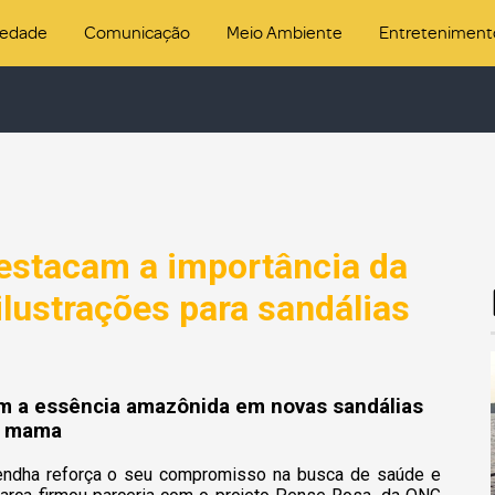
iedade
Comunicação
Meio Ambiente
Entreteniment
estacam a importância da
ilustrações para sandálias
em a essência amazônida em novas sandálias
e mama
rendha reforça o seu compromisso na busca de saúde e