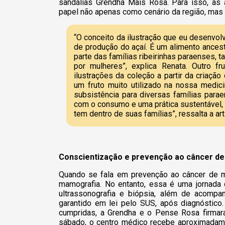
sandálias Grendha Mais Rosa. Para isso, as 
papel não apenas como cenário da região, ma
“O conceito da ilustração que eu desenvolvi
de produção do açaí. É um alimento ances
parte das famílias ribeirinhas paraenses, 
por mulheres”, explica Renata. Outro f
ilustrações da coleção a partir da criação 
um fruto muito utilizado na nossa medic
subsistência para diversas famílias par
com o consumo e uma prática sustentável,
tem dentro de suas famílias”, ressalta a art
Conscientização e prevenção ao câncer d
Quando se fala em prevenção ao câncer de m
mamografia. No entanto, essa é uma jornada
ultrassonografia e biópsia, além de acompan
garantido em lei pelo SUS, após diagnóstico
cumpridas, a Grendha e o Pense Rosa firmara
sábado, o centro médico recebe aproximadame