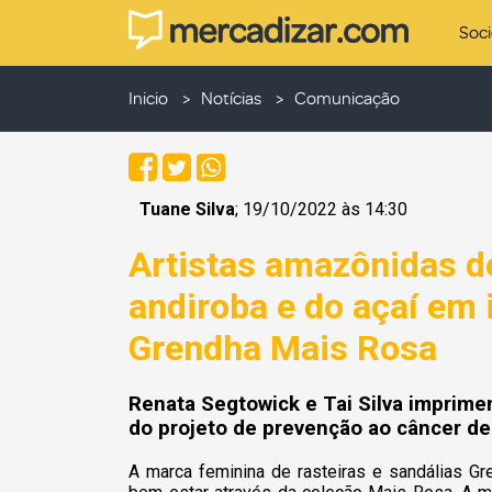
Soc
Inicio
Notícias
Comunicação
Tuane Silva
; 19/10/2022 às 14:30
Artistas amazônidas d
andiroba e do açaí em 
Grendha Mais Rosa
Renata Segtowick e Tai Silva imprim
do projeto de prevenção ao câncer d
A marca feminina de rasteiras e sandálias G