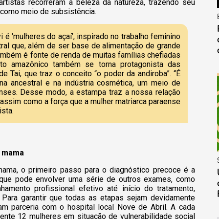
artistas recorreram à beleza da natureza, trazendo seu
s como meio de subsistência.
 é ‘mulheres do açaí’, inspirado no trabalho feminino
tral que, além de ser base de alimentação de grande
também é fonte de renda de muitas famílias chefiadas
ruto amazônico também se torna protagonista das
de Tai, que traz o conceito “o poder da andiroba”. “É
ina ancestral e na indústria cosmética, um meio de
aenses. Desse modo, a estampa traz a nossa relação
 assim como a força que a mulher matriarca paraense
ista.
e mama
ama, o primeiro passo para o diagnóstico precoce é a
 que pode envolver uma série de outros exames, como
hamento profissional efetivo até início do tratamento,
. Para garantir que todas as etapas sejam devidamente
m parceria com o hospital local Nove de Abril. A cada
nte 12 mulheres em situação de vulnerabilidade social