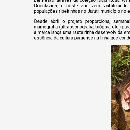
bem-estar através da coleção Mais Rosa. A m
Orientavida, e neste ano vem viabilizan
populações ribeirinhas no Juruti, município no 
Desde abril o projeto proporciona, sema
mamografia (ultrassonografia, biópsia etc.) pa
a marca lança uma rasteirinha desenvolvida e
essência da cultura paraense na linha que cond