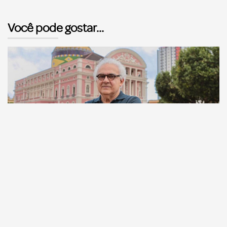
Você pode gostar...
Comunicação
Escritor manauara Milton Hatoum é o convidado do
‘Roda Viva’, na segunda (8)