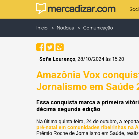
Soc
Inicio
Notícias
Comunicação
Sofia Lourenço
; 28/10/2024 às 15:20
Amazônia Vox conquis
Jornalismo em Saúde 
Essa conquista marca a primeira vitór
décima segunda edição
Na última quinta-feira, 24 de outubro, a repor
pré-natal em comunidades ribeirinhas na 
Prêmio Roche de Jornalismo em Saúde, realiza