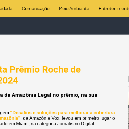
iedade
Comunicação
Meio Ambiente
Entreteniment
ta Prêmio Roche de
2024
ia da Amazônia Legal no prêmio, na sua
tagem
“Desafios e soluções para melhorar a cobertura
Amazônia”
, da Amazônia Vox, levou em primeiro lugar o
do em Miami, na categoria Jornalismo Digital.