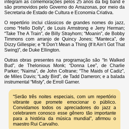
integram as comemorações pelos 25 anos da big band e
são promovidos pelo Governo do Amazonas, por meio da
Secretaria de Estado de Cultura e Economia Criativa.
O repertório inclui clássicos de grandes nomes do jazz,
como “Hello Dolly”, de Louis Armstrong e Jerry Herman;
“Take The A Train”, de Billy Strayhorn; “Moanin”, de Bobby
Timmons com arranjo de Quincy Jones; “Manteca”, de
Dizzy Gillespie; e “It Don’t Mean a Thing (If It Ain’t Got That
Swing)”, de Duke Ellington.
Outras obras presentes na programação são “In Walked
Bud”, de Thelonious Monk; “Donna Lee”, de Charlie
Parker; “Naima”, de John Coltrane; “The Maids of Cadiz”,
de Miles Davis; “Lady Bird”, de Tadd Dameron; e a balada
instrumental “Misty”, de Erroll Garner.
“Serão três noites especiais, com um repertório
vibrante que promete emocionar o público.
Convidamos todos os apreciadores do jazz a
celebrarem conosco esse gênero tão importante
para a história da música mundial”, afirmou o
maestro Rui Carvalho.