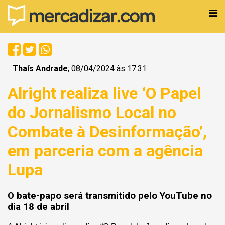
Thaís Andrade
; 08/04/2024 às 17:31
Alright realiza live ‘O Papel
do Jornalismo Local no
Combate à Desinformação’,
em parceria com a agência
Lupa
O bate-papo será transmitido pelo YouTube no
dia 18 de abril