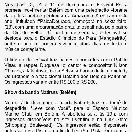
Nos dias 13, 14 e 15 de dezembro, o Festival Psica
promete movimentar Belém com uma celebração vibrante
da cultura preta e periférica da Amazônia. A edição deste
ano, intitulada #PsicaDourado, começará na sexta-feira,
(13), com uma programação gratuita espalhada pelo bairro
da Cidade Velha. Já no fim de semana, o festival se
desloca para o Estádio Olímpico do Pará (Mangueirão),
onde o público poderá vivenciar dois dias de festa e
música contagiante.
O line-up do festival traz nomes renomados como Pabllo
Vittar, a rapper Duquesa, o cantor e compositor Nilson
Chaves, a talentosa Íris da Selva, a banda de tecnomelody
Os Brothers e a tradicional Batalha dos Bois de Parintins.
Os ingressos variam entre R$ 100 e R$ 200.
Show da banda Natiruts (Belém)
No dia 7 de dezembro, a banda Natiruts traz sua turnê de
despedida, “Leve com Você”, para o Espaço Náutico
Marine Club, em Belém. A abertura será às 19h, com
ingressos disponíveis no site Eventim e na Link Store
(Shopping Boulevard). Os ingressos estão disponíveis
pelos valores: Pista: a partir de R$ 75 e Pista Premium: a