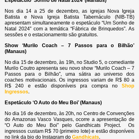
Espetáculo ‘Sonho de Natal 2024’ (Manaus)
Nos dia 14 a 25 de dezembro, as igrejas Nova Igreja
Batista e Nova Igreja Batista Tabernáculo (NIB-TB)
apresentam simultaneamente o espetáculo “Um Sonho de
Natal 2024” com a temática “Fábrica de Brinquedos”. As
sessões e o estacionamento são gratuitos.
Show ‘Murilo Coach – 7 Passos para o Bilhão’
(Manaus)
No dia 15 de dezembro, às 19h, no Studio 5, o comediante
Murilo Coutro apresenta seu novo show “Murilo Coach – 7
Passos para o Bilhão”, uma sátira ao universo dos
coaches motivacionais. Os ingressos variam de R$ 80 a
R$ 240 e estão disponíveis pra compra no
Shop
Ingressos
.
Espetáculo ‘O Auto do Meu Boi’ (Manaus)
No dia 16 de dezembro, às 20h, no Centro de Convenções
do Amazonas Vasco Vasques, ocorre a apresentação de
“O Auto do Meu Boi” pelo Gandhicats Project. Os
ingressos custam R$ 70 (primeiro lote) e estão disponíveis
no link da bio do Instagram do
Gandhicats
.