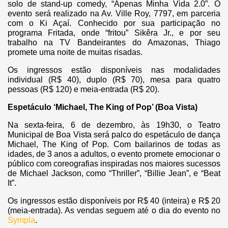
solo de stand-up comedy, “Apenas Minha Vida 2.0”. O
evento será realizado na Av. Ville Roy, 7797, em parceria
com o Ki Açaí. Conhecido por sua participação no
programa Fritada, onde “fritou” Sikêra Jr., e por seu
trabalho na TV Bandeirantes do Amazonas, Thiago
promete uma noite de muitas risadas.
Os ingressos estão disponíveis nas modalidades
individual (R$ 40), duplo (R$ 70), mesa para quatro
pessoas (R$ 120) e meia-entrada (R$ 20).
Espetáculo ‘Michael, The King of Pop’ (Boa Vista)
Na sexta-feira, 6 de dezembro, às 19h30, o Teatro
Municipal de Boa Vista será palco do espetáculo de dança
Michael, The King of Pop. Com bailarinos de todas as
idades, de 3 anos a adultos, o evento promete emocionar o
público com coreografias inspiradas nos maiores sucessos
de Michael Jackson, como “Thriller”, “Billie Jean”, e “Beat
It”.
Os ingressos estão disponíveis por R$ 40 (inteira) e R$ 20
(meia-entrada). As vendas seguem até o dia do evento no
Sympla
.