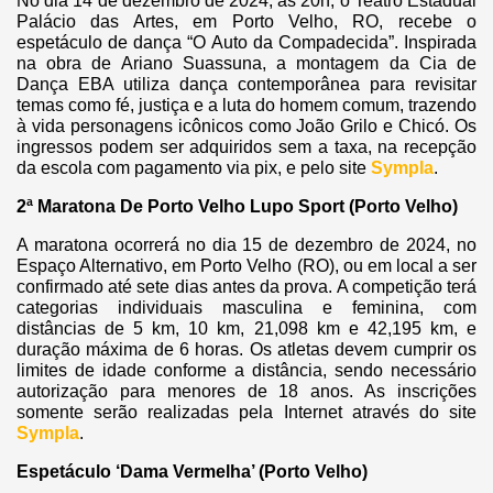
No dia 14 de dezembro de 2024, às 20h, o Teatro Estadual
Palácio das Artes, em Porto Velho, RO, recebe o
espetáculo de dança “O Auto da Compadecida”. Inspirada
na obra de Ariano Suassuna, a montagem da Cia de
Dança EBA utiliza dança contemporânea para revisitar
temas como fé, justiça e a luta do homem comum, trazendo
à vida personagens icônicos como João Grilo e Chicó. Os
ingressos podem ser adquiridos sem a taxa, na recepção
da escola com pagamento via pix, e pelo site
Sympla
.
2ª Maratona De Porto Velho Lupo Sport (Porto Velho)
A maratona ocorrerá no dia 15 de dezembro de 2024, no
Espaço Alternativo, em Porto Velho (RO), ou em local a ser
confirmado até sete dias antes da prova. A competição terá
categorias individuais masculina e feminina, com
distâncias de 5 km, 10 km, 21,098 km e 42,195 km, e
duração máxima de 6 horas. Os atletas devem cumprir os
limites de idade conforme a distância, sendo necessário
autorização para menores de 18 anos. As inscrições
somente serão realizadas pela Internet através do site
Sympla
.
Espetáculo ‘Dama Vermelha’ (Porto Velho)