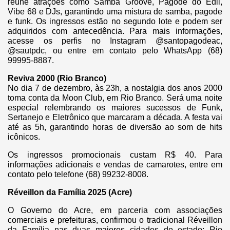
reúne atrações como Samba Groove, Pagode do Edil,
Vibe 68 e DJs, garantindo uma mistura de samba, pagode
e funk. Os ingressos estão no segundo lote e podem ser
adquiridos com antecedência. Para mais informações,
acesse os perfis no Instagram @santopagodeac,
@sautpdc, ou entre em contato pelo WhatsApp (68)
99995-8887.
Reviva 2000 (Rio Branco)
No dia 7 de dezembro, às 23h, a nostalgia dos anos 2000
toma conta da Moon Club, em Rio Branco. Será uma noite
especial relembrando os maiores sucessos de Funk,
Sertanejo e Eletrônico que marcaram a década. A festa vai
até as 5h, garantindo horas de diversão ao som de hits
icônicos.
Os ingressos promocionais custam R$ 40. Para
informações adicionais e vendas de camarotes, entre em
contato pelo telefone (68) 99232-8008.
Réveillon da Família 2025 (Acre)
O Governo do Acre, em parceria com associações
comerciais e prefeituras, confirmou o tradicional Réveillon
da Família nas duas maiores cidades do estado: Rio