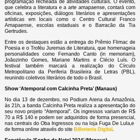
programação recheada de atividades culturais. O evento,
que celebra a literatura e a arte amapaense, contará com
oficinas, exposições, diálogos literários e apresentações
artísticas em locais como o Centro Cultural Franco
Amapaense, escolas estaduais e o Barracão da Tia
Gertrudes.
Entre os destaques estão a entrega do Prêmio Flimac de
Poesia e o Troféu Juremas de Literatura, que homenageia
personalidades como Fernando Canto (in memoriam),
Joãozinho Gomes, Mariane Martins e Clécio Luís. O
festival também marcará a realização do Círculo
Metropolitano da Periferia Brasileira de Letras (PBL),
reunindo coletivos literários de todo o Brasil.
Show ‘Atemporal com Calcinha Preta’ (Manaus)
No dia 13 de dezembro, no Podium Arena da Amazônia,
às 21h, a banda Calcinha Preta realiza a apresentação do
seu novo projeto “Atemporal”. Os ingressos variam de R$
70 a R$ 140 e podem ser adquiridos de forma presencial,
nas centrais do Oba Ingressos ou na loja Fuga De Lula,e
de forma online através do site
Bilheteria Digital
.