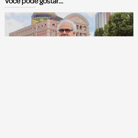
Você pode gostar...
Comunicação
Escritor manauara Milton Hatoum é o convidado do
‘Roda Viva’, na segunda (8)