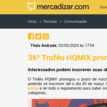
Soc
Inicio
Notícias
Comunicação
Thaís Andrade
; 20/03/2024 às 17:54
36ª Troféu HQMIX pror
Interessados podem inscrever suas o
O Troféu HQMIX prorrogou o prazo de inscri
poderão se inscrever até o dia 26 de março. 
portal
e ler todo o regulamento para saber o
categorias.