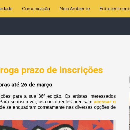
iedade
Comunicação
Meio Ambiente
Entreteniment
roga prazo de inscrições
bras até 26 de março
ções para a sua 36ª edição. Os artistas interessados
Para se inscrever, os concorrentes precisam
acessar o
nde se enquadram corretamente nas diversas opções de