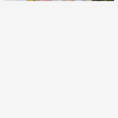
Comunicação
Escritor manauara Milton Hatoum é o convidado do
‘Roda Viva’, na segunda (8)